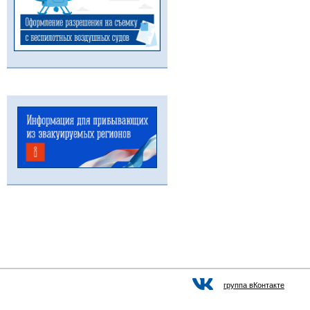
группа вКонтакте