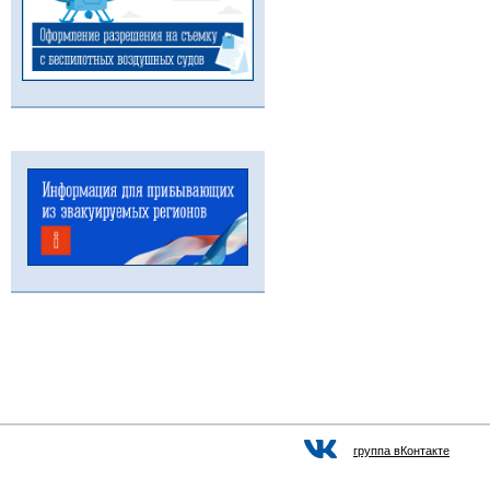
группа вКонтакте