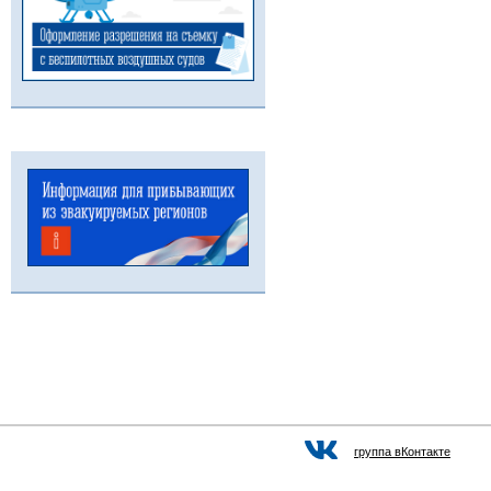
группа вКонтакте