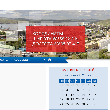
КООРДИНАТЫ:
ШИРОТА 68°58'22.3"N
ДОЛГОТА 33°05'07.4"Е
езная информация
КАЛЕНДАРЬ НОВОСТЕЙ
<<
Июнь 2024
>>
Пн
Вт
Ср
Чт
Пт
Сб
Вс
27
28
29
30
31
1
2
3
4
5
6
7
8
9
10
11
12
13
14
15
16
17
18
19
20
21
22
23
24
25
26
27
28
29
30