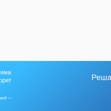
 яма
Реша
горит
емой —