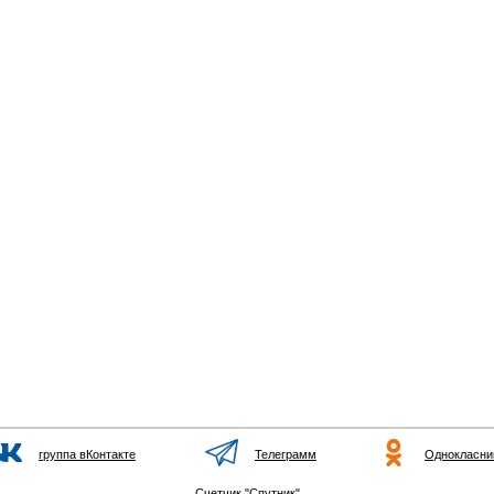
группа вКонтакте
Телеграмм
Однокласни
Счетчик "Спутник"