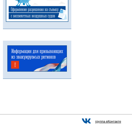
группа вКонтакте