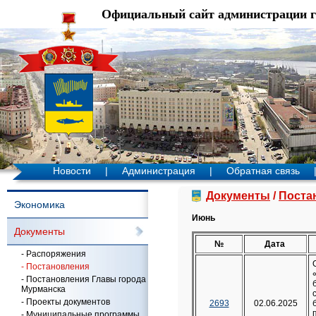
Официальный сайт администрации 
Новости
|
Администрация
|
Обратная связь
Документы
/
Поста
Экономика
Июнь
Документы
№
Дата
- Распоряжения
- Постановления
- Постановления Главы города
Мурманска
- Проекты документов
2693
02.06.2025
- Муниципальные программы