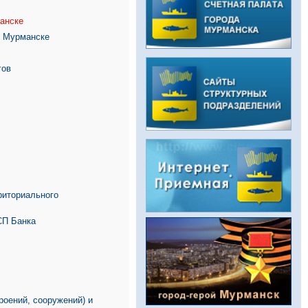
анске
е Мурманске
гов
риториального
СП Банка
роений, сооружений) и