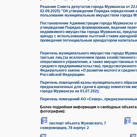
Решение Совета депутатов города Мурманска от 22.06
02.09.2025) "Об утверждении Порядка определения 
пользование муниципальным имуществом города М
Постановление Администрации города Мурманска от 
утверждении Порядка формирования, ведения пере
недвижимого имущества города Мурманска, предла
аренду с использованием льготной ставки арендной
проведения потенциальным арендатором капитально
Перечень муниципального имущества города Мурман
третьих лиц (за исключением права хозяйственного 
оперативного управления, а также имущественных п
среднего предпринимательства), предусмотренного 
Федерального закона «О развитии малого и среднег
Российской Федерации»
Перечень помещений казны муниципального образо
предназначенных для сдачи в аренду комитетом и
города Мурманска на 01.07.202
6
Перечень помещений АО «Север», предназначенных
Более подробная информация о свободных объектах
фотографии):
паспорт объекта Жуковского, 7
па
североморцев, 78 корпус 2