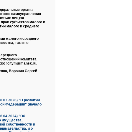
едеральные органы
стного самоуправления
етьих лиц (за
 прав субъектов малого и
тии малого и среднего
ми малого и среднего
ества, так и не
 среднего
 отношений комитета
kio@citymurmansk.ru.
евна, Воронин Сергей
8.03.2026) "О развитии
кой Федерации" (начало
6.04.2024) "Об
о имущества,
ной собственности и
нимательства, и о