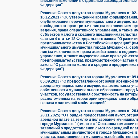
внесении изменений в отдельные законодательные 
Федерации"
Решение Совета депутатов города Мурманска от 02.12
16.12.2021) "Об утверждении Правил формирования,
опубликования перечня муниципального имущества
свободного от прав третьих лиц (за исключением пр
ведения, права оперативного управления, а также 
субъектов малого и среднего предпринимательства
частью 4 статьи 18 Федерального закона "О развити
предпринимательства в Российской Федерации" (вм
муниципального имущества города Мурманска, свобо
лиц (за исключением права хозяйственного ведения
управления, а также имущественных прав субъектов
предпринимательства), предусмотренного частью 4
закона "О развитии малого и среднего предпринима
Федерации")
Решение Совета депутатов города Мурманска от 09.02
05.09.2023) "О предоставлении отсрочки арендной 
аренды муниципального имущества, земельных уча
собственности муниципального образования город 
участков, государственная собственность на которы
расположенных на территории муниципального обра
в связи с частичной мобилизацией"
Решение Совета депутатов города Мурманска от 20.06
28.11.2025) "О Порядке предоставления льгот, отсро
арендной плате за землю и пользование муниципа
городе Мурманске" (вместе с "Составом комиссии 
заявлений о предоставлении льгот по арендной пла
муниципальным имуществом в городе Мурманске, в
участки, находящиеся в муниципальной собственнос