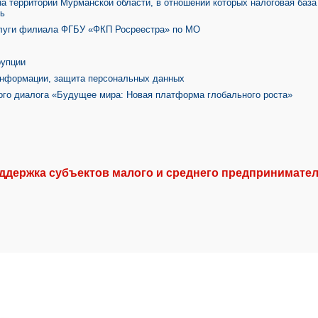
 территории Мурманской области, в отношении которых налоговая база
ть
луги филиала ФГБУ «ФКП Росреестра» по МО
рупции
информации, защита персональных данных
ого диалога «Будущее мира: Новая платформа глобального роста»
держка субъектов малого и среднего предпринимател