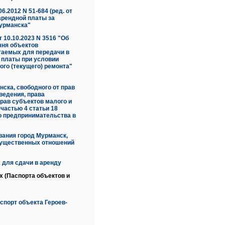
.2012 N 51-684 (ред. от
арендной платы за
урманска"
10.10.2023 N 3516 "Об
чня объектов
гаемых для передачи в
 платы при условии
го (текущего) ремонта"
ска, свободного от прав
ведения, права
рав субъектов малого и
частью 4 статьи 18
о предпринимательства в
вания город Мурманск,
мущественных отношений
 для сдачи в аренду
 (Паспорта объектов и
спорт объекта Героев-