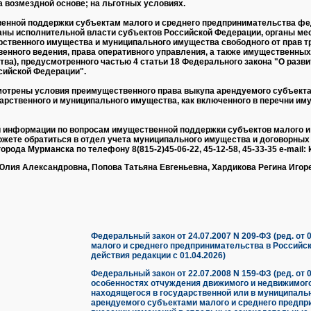
 возмездной основе; на льготных условиях.
венной поддержки субъектам малого и среднего предпринимательства ф
ганы исполнительной власти субъектов Российской Федерации, органы ме
ственного имущества и муниципального имущества свободного от прав тр
енного ведения, права оперативного управления, а также имущественных
ва), предусмотренного частью 4 статьи 18 Федерального закона "О разви
сийской Федерации".
отрены условия преимущественного права выкупа арендуемого субъекта
рственного и муниципального имущества, как включенного в перечни имущ
 информации по вопросам имущественной поддержки субъектов малого и
жете обратиться в отдел учета муниципального имущества и договорных
ода Мурманска по телефону 8(815-2)45-06-22, 45-12-58, 45-33-35 e-mail: 
Юлия Александровна, Попова Татьяна Евгеньевна, Хардикова Регина Игор
Федеральный закон от 24.07.2007 N 209-ФЗ (ред. от 0
малого и среднего предпринимательства в Российс
действия редакции с 01.04.2026)
Федеральный закон от 22.07.2008 N 159-ФЗ (ред. от 0
особенностях отчуждения движимого и недвижимог
находящегося в государственной или в муниципаль
арендуемого субъектами малого и среднего предпри