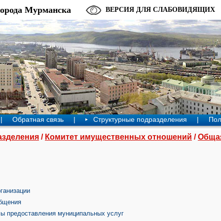
города Мурманска
ВЕРСИЯ ДЛЯ СЛАБОВИДЯЩИХ
|
Обратная связь
|
Структурные подразделения
|
Пол
азделения
/
Комитет имущественных отношений
/
Обща
ганизации
бщения
мы предоставления муниципальных услуг