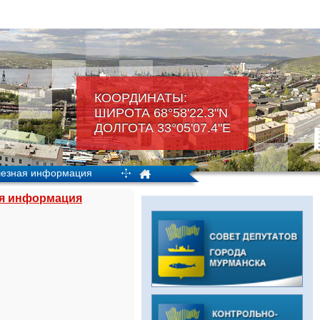
КООРДИНАТЫ:
ШИРОТА 68°58'22.3"N
ДОЛГОТА 33°05'07.4"Е
езная информация
я информация