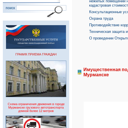
нежилых помещений на
кадастровая стоимос
поиск
Консультационные ус
Охрана труда
Противодействие кор
Техническая защита 
О проведении Открыт
ГРАФИК ПРИЕМА ГРАЖДАН
Имущественная под
Мурманске
Схема ограничения движения в городе
Мурманске грузового автотранспорта
длиной более 12 метров