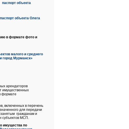
паспорт объекта
паспорт объекта Олега
нию в формате фото и
ектов малого и среднего
и город Мурманск»
ных арендаторов
ет имущественных
в формате
в, включенных в перечень
значенного для передачи
мозанятым гражданам и
и субъектов МСП.
о имущества по