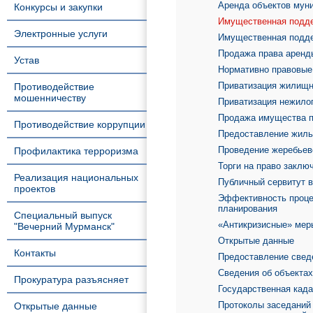
Аренда объектов мун
Конкурсы и закупки
Имущественная подде
Электронные услуги
Имущественная подде
Продажа права аренд
Устав
Нормативно правовые 
Приватизация жилищн
Противодействие
мошенничеству
Приватизация нежило
Продажа имущества п
Противодействие коррупции
Предоставление жиль
Проведение жеребьев
Профилактика терроризма
Торги на право заклю
Реализация национальных
Публичный сервитут 
проектов
Эффективность процед
планирования
Специальный выпуск
«Антикризисные» мер
"Вечерний Мурманск"
Открытые данные
Контакты
Предоставление свед
Сведения об объекта
Прокуратура разъясняет
Государственная када
Протоколы заседаний 
Открытые данные