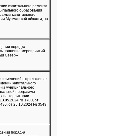
ении капитального ремонта
ципального образования
граммы капитального
ии Мурманской области, на
дении порядка
 выполнение мероприятий
Наш Север»
и изменений в приложение
едении капитального
рии муниципального
ональной программы
х на территории
 13.05.2024 № 1700, от
430, от 25.10.2024 № 3549,
дении порядка