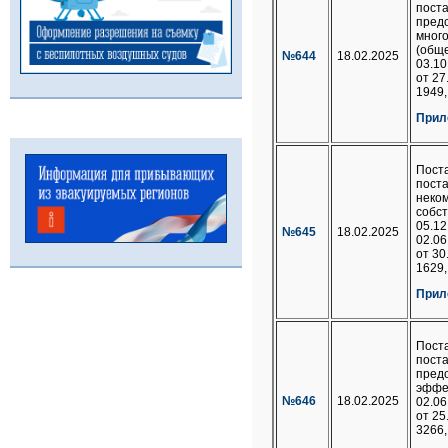
пост
пред
мног
(обще
№644
18.02.2025
03.10
от 27
1949,
Прил
Пост
пост
неком
собст
05.12
№645
18.02.2025
02.06
от 30
1629,
Прил
Пост
пост
предо
эффек
№646
18.02.2025
02.06
от 25
3266,