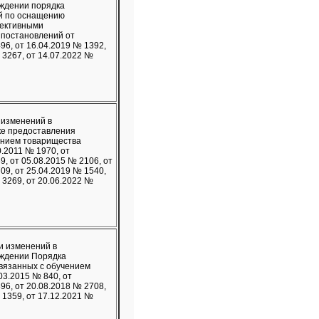
рждении порядка
й по оснащению
лективными
 постановлений от
96, от 16.04.2019 № 1392,
 3267, от 14.07.2022 №
 изменений в
ке предоставления
анием товарищества
0.2011 № 1970, от
9, от 05.08.2015 № 2106, от
09, от 25.04.2019 № 1540,
 3269, от 20.06.2022 №
и изменений в
рждении Порядка
вязанных с обучением
3.2015 № 840, от
96, от 20.08.2018 № 2708,
 1359, от 17.12.2021 №