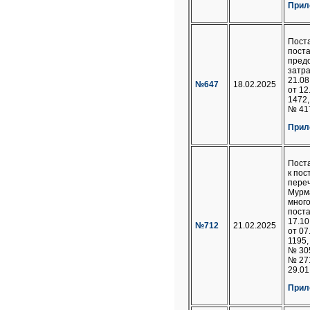
Прил
Пост
пост
пред
затр
21.08
№647
18.02.2025
от 12
1472,
№ 417
Прил
Пост
к пос
пере
Мурм
много
поста
17.10
№712
21.02.2025
от 07
1195,
№ 305
№ 271
29.01
Прил