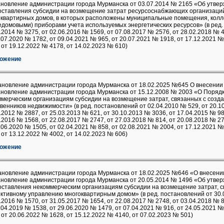
ановление администрации города Мурманска от 03.07.2014 № 2165 «Об утве
оставления субсидии на возмещение затрат ресурсоснабжающих организаци
оквартирных домов, в которых расположены муниципальные помещения, кол
домовыми) приборами учета используемых энергетических ресурсов» (в ред.
.2014 № 3275, от 02.06.2016 № 1569, от 07.08.2017 № 2576, от 28.02.2018 № 4
.07.2020 № 1782, от 09.04.2021 № 965, от 20.07.2021 № 1918, от 17.12.2021 №
 от 19.12.2022 № 4178, от 14.02.2023 № 610)
ожение
ановление администрации города Мурманска от 18.02.2025 №645 О внесении
ановление администрации города Мурманска от 15.12.2008 № 2003 «О Поряд
мерческим организациям субсидии на возмещение затрат, связанных с созд
венников недвижимости» (в ред. постановлений от 02.04.2010 № 529, от 20.1
.2012 № 2887, от 25.03.2013 № 621, от 30.10.2013 № 3036, от 17.04.2015 № 98
.2016 № 1568, от 22.08.2017 № 2747, от 27.03.2018 № 814, от 20.08.2018 № 27
.06.2020 № 1505, от 02.04.2021 № 858, от 02.08.2021 № 2004, от 17.12.2021 №
 от 13.12.2022 № 4002, от 14.02.2023 № 606)
ожение
ановление администрации города Мурманска от 18.02.2025 №646 «О внесени
ановление администрации города Мурманска от 20.05.2014 № 1496 «Об утве
ставления некоммерческим организациям субсидии на возмещение затрат, с
тивному управлению многоквартирным домом» (в ред. постановлений от 30.0
.2016 № 1570, от 31.05.2017 № 1654, от 22.08.2017 № 2748, от 03.04.2018 № 8
.04.2019 № 1538, от 29.06.2020 № 1479, от 07.04.2021 № 916, от 24.05.2021 №
 от 20.06.2022 № 1628, от 15.12.2022 № 4140, от 07.02.2023 № 501)