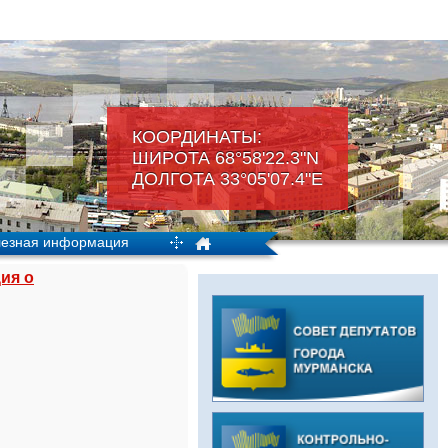
КООРДИНАТЫ:
ШИРОТА 68°58'22.3"N
ДОЛГОТА 33°05'07.4"Е
езная информация
ия о