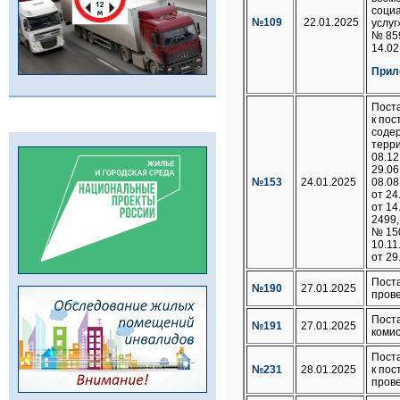
соци
№109
22.01.2025
услуг
№ 859
14.02
Прил
Пост
к пос
соде
терри
08.12
29.06
№153
24.01.2025
08.08
от 24
от 14
2499,
№ 150
10.11
от 29
Поста
№190
27.01.2025
прове
Поста
№191
27.01.2025
комис
Пост
№231
28.01.2025
к пос
прове