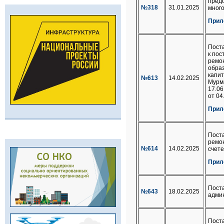
пред
№318
31.01.2025
мног
Прил
Пост
к пос
ремо
образ
капит
№613
14.02.2025
Мурма
17.06
от 04
Прил
Пост
ремон
№614
14.02.2025
счете
Прил
Пост
№643
18.02.2025
адми
Пост