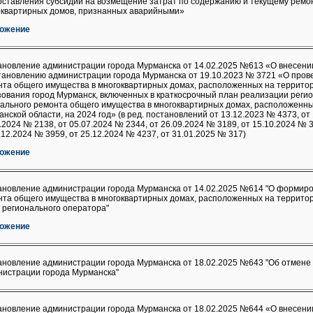
оставления субсидии на возмещение затрат по содержанию и текущему ремо
оквартирных домов, признанных аварийными»
ожение
ановление администрации города Мурманска от 14.02.2025 №613 «О внесени
тановлению администрации города Мурманска от 19.10.2023 № 3721 «О пров
нта общего имущества в многоквартирных домах, расположенных на террито
ования город Мурманск, включенных в краткосрочный план реализации реги
ального ремонта общего имущества в многоквартирных домах, расположенны
нской области, на 2024 год» (в ред. постановлений от 13.12.2023 № 4373, от
.2024 № 2138, от 05.07.2024 № 2344, от 26.09.2024 № 3189, от 15.10.2024 № 3
.12.2024 № 3959, от 25.12.2024 № 4237, от 31.01.2025 № 317)
ожение
ановление администрации города Мурманска от 14.02.2025 №614 "О формир
та общего имущества в многоквартирных домах, расположенных на территор
 регионального оператора"
ожение
ановление администрации города Мурманска от 18.02.2025 №643 "Об отмене
нистрации города Мурманска"
ановление администрации города Мурманска от 18.02.2025 №644 «О внесени