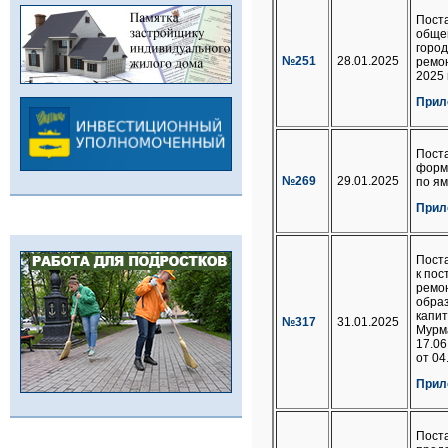
Поста
обще
город
№251
28.01.2025
ремон
2025 
Прил
Пост
форм
№269
29.01.2025
по я
Прил
Пост
к пос
ремо
образ
капит
№317
31.01.2025
Мурма
17.06
от 04
Прил
Пост