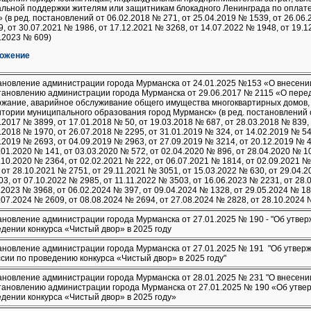
альной поддержки жителям или защитникам блокадного Ленинграда по оплат
» (в ред. постановлений от 06.02.2018 № 271, от 25.04.2019 № 1539, от 26.06.
, от 30.07.2021 № 1986, от 17.12.2021 № 3268, от 14.07.2022 № 1948, от 19.1
.2023 № 609)
ожение
ановление администрации города Мурманска от 24.01.2025 №153 «О внесени
тановлению администрации города Мурманска от 29.06.2017 № 2115 «О пере
ржание, аварийное обслуживание общего имущества многоквартирных домов,
тории муниципального образования город Мурманск» (в ред. постановлений о
.2017 № 3899, от 17.01.2018 № 50, от 19.03.2018 № 687, от 28.03.2018 № 839,
.2018 № 1970, от 26.07.2018 № 2295, от 31.01.2019 № 324, от 14.02.2019 № 54
.2019 № 2693, от 04.09.2019 № 2963, от 27.09.2019 № 3214, от 20.12.2019 № 4
.01.2020 № 141, от 03.03.2020 № 572, от 02.04.2020 № 896, от 28.04.2020 № 1
.10.2020 № 2364, от 02.02.2021 № 222, от 06.07.2021 № 1814, от 02.09.2021 №
 от 28.10.2021 № 2751, от 29.11.2021 № 3051, от 15.03.2022 № 630, от 29.04.2
3, от 07.10.2022 № 2985, от 11.11.2022 № 3503, от 16.06.2023 № 2231, от 28.
.2023 № 3968, от 06.02.2024 № 397, от 09.04.2024 № 1328, от 29.05.2024 № 18
.07.2024 № 2609, от 08.08.2024 № 2694, от 27.08.2024 № 2828, от 28.10.2024 
новление администрации города Мурманска от 27.01.2025 № 190 - "Об утве
дении конкурса «Чистый двор» в 2025 году
новление администрации города Мурманска от 27.01.2025 № 191 "Об утверж
сии по проведению конкурса «Чистый двор» в 2025 году"
ановление администрации города Мурманска от 28.01.2025 № 231 "О внесен
тановлению администрации города Мурманска от 27.01.2025 № 190 «Об утве
дении конкурса «Чистый двор» в 2025 году»