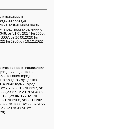
и изменений в
рждении порядка
ск на возмещение части
(в ред. постановлений от
348, от 31.05.2017 № 1665,
 3007, от 26.06.2020 №
2022 № 1956, от 19.12.2022
и изменений в приложение
ерждении адресного
образования город
нта общего имущества в
14-2043 годы» (в ред.
 от 26.07.2018 № 2297, от
683, от 27.12.2019 № 4382,
 1129, от 06.05.2021 №
2021 № 2968, от 30.11.2021
.2022 № 1666, от 22.09.2022
12.2023 № 4374, от
29)