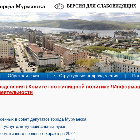
города Мурманска
ВЕРСИЯ ДЛЯ СЛАБОВИДЯЩИХ
|
Обратная связь
|
Структурные подразделения
|
Пол
азделения
/
Комитет по жилищной политике
/
Информац
деятельности
сенных в совет депутатов города Мурманска
от, услуг для муниципальных нужд
ормативного правового характера 2022