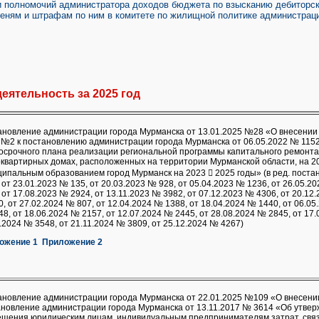
и полномочий администратора доходов бюджета по взысканию дебиторск
пеням и штрафам по ним в комитете по жилищной политике администрац
еятельность за 2025 год
ановление администрации города Мурманска от 13.01.2025 №28 «О внесении
 №2 к постановлению администрации города Мурманска от 06.05.2022 № 115
осрочного плана реализации региональной программы капитального ремонта
квартирных домах, расположенных на территории Мурманской области, на 20
ипальным образованием город Мурманск на 2023  2025 годы» (в ред. поста
 от 23.01.2023 № 135, от 20.03.2023 № 928, от 05.04.2023 № 1236, от 26.05.2
 от 17.08.2023 № 2924, от 13.11.2023 № 3982, от 07.12.2023 № 4306, от 20.12
, от 27.02.2024 № 807, от 12.04.2024 № 1388, от 18.04.2024 № 1440, от 06.05
8, от 18.06.2024 № 2157, от 12.07.2024 № 2445, от 28.08.2024 № 2845, от 17.
.2024 № 3548, от 21.11.2024 № 3809, от 25.12.2024 № 4267)
ожение 1
Приложение 2
ановление администрации города Мурманска от 22.01.2025 №109 «О внесени
ановление администрации города Мурманска от 13.11.2017 № 3614 «Об утве
ещения юридическим лицам, индивидуальным предпринимателям затрат, связ