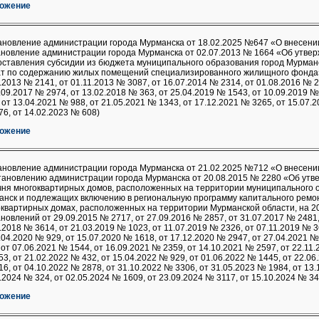
ожение
ановление администрации города Мурманска от 18.02.2025 №647 «О внесени
ановление администрации города Мурманска от 02.07.2013 № 1664 «Об утве
оставления субсидии из бюджета муниципального образования город Мурман
ат по содержанию жилых помещений специализированного жилищного фонда» 
.2013 № 2141, от 01.11.2013 № 3087, от 16.07.2014 № 2314, от 01.08.2016 № 2
.09.2017 № 2974, от 13.02.2018 № 363, от 25.04.2019 № 1543, от 10.09.2019 №
 от 13.04.2021 № 988, от 21.05.2021 № 1343, от 17.12.2021 № 3265, от 15.07.
6, от 14.02.2023 № 608)
ожение
ановление администрации города Мурманска от 21.02.2025 №712 «О внесени
тановлению администрации города Мурманска от 20.08.2015 № 2280 «Об утв
чня многоквартирных домов, расположенных на территории муниципального 
анск и подлежащих включению в региональную программу капитального ремо
квартирных домах, расположенных на территории Мурманской области, на 20
новлений от 29.09.2015 № 2717, от 27.09.2016 № 2857, от 31.07.2017 № 2481,
.2018 № 3614, от 21.03.2019 № 1023, от 11.07.2019 № 2326, от 07.11.2019 № 3
.04.2020 № 929, от 15.07.2020 № 1618, от 17.12.2020 № 2947, от 27.04.2021 №
 от 07.06.2021 № 1544, от 16.09.2021 № 2359, от 14.10.2021 № 2597, от 22.11.
3, от 21.02.2022 № 432, от 15.04.2022 № 929, от 01.06.2022 № 1445, от 22.06
6, от 04.10.2022 № 2878, от 31.10.2022 № 3306, от 31.05.2023 № 1984, от 13.
.2024 № 324, от 02.05.2024 № 1609, от 23.09.2024 № 3117, от 15.10.2024 № 34
ожение