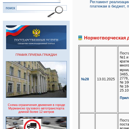
Регламент реализаци
платежам в бюджет, 
поиск
Нормотворческая д
Пост
ГРАФИК ПРИЕМА ГРАЖДАН
№1 и
кратк
много
муниц
3465,
2776,
№28
13.01.2025
№ 160
№ 184
25.10
Прил
Схема ограничения движения в городе
Мурманске грузового автотранспорта
длиной более 12 метров
Пост
пост
возм