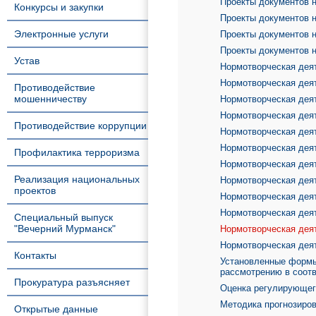
Проекты документов н
Конкурсы и закупки
Проекты документов н
Электронные услуги
Проекты документов н
Проекты документов н
Устав
Нормотворческая деят
Нормотворческая деят
Противодействие
мошенничеству
Нормотворческая деят
Нормотворческая деят
Противодействие коррупции
Нормотворческая деят
Нормотворческая деят
Профилактика терроризма
Нормотворческая деят
Реализация национальных
Нормотворческая деят
проектов
Нормотворческая деят
Нормотворческая деят
Специальный выпуск
"Вечерний Мурманск"
Нормотворческая деят
Нормотворческая деят
Контакты
Установленные формы
рассмотрению в соот
Прокуратура разъясняет
Оценка регулирующег
Методика прогнозиро
Открытые данные